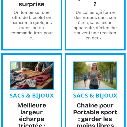
surprise
?
On tombe sur une
Un collier qui forme
offre de bracelet en
des nœuds dans son
paracord à quelques
écrin, sans raison
euros, on en
apparente, déclenche
commande trois pour
souvent une réaction
le
…
en deux
…
SACS & BIJOUX
SACS & BIJOUX
Meilleure
Chaine pour
largeur
Portable sport
écharpe
: garder les
tricotée :
mains libres