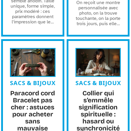
semble anodin. Taille
On reçoit une montre
unique, forme simple,
personnalisée avec
prix modéré : ces
photo, on la trouve
paramètres donnent
touchante, on la porte
l'impression que le
…
trois jours, puis elle
…
SACS & BIJOUX
SACS & BIJOUX
Paracord cord
Collier qui
Bracelet pas
s’emmêle
cher : astuces
signification
pour acheter
spirituelle :
sans
hasard ou
mauvaise
synchronicité