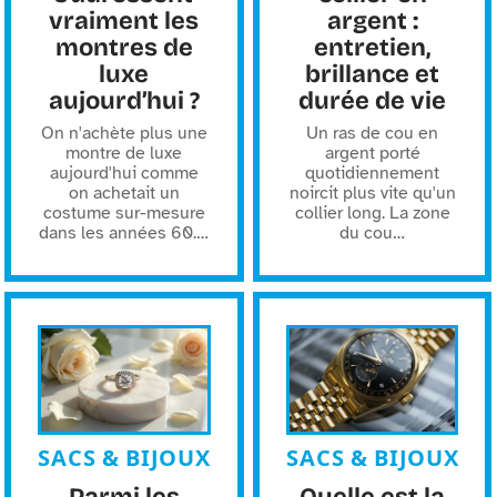
vraiment les
argent :
montres de
entretien,
luxe
brillance et
aujourd’hui ?
durée de vie
On n'achète plus une
Un ras de cou en
montre de luxe
argent porté
aujourd'hui comme
quotidiennement
on achetait un
noircit plus vite qu'un
costume sur-mesure
collier long. La zone
dans les années 60.
…
du cou
…
SACS & BIJOUX
SACS & BIJOUX