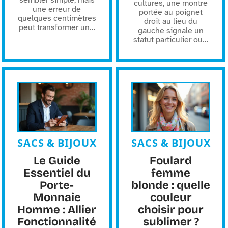
sembler simple, mais
cultures, une montre
une erreur de
portée au poignet
quelques centimètres
droit au lieu du
peut transformer un
…
gauche signale un
statut particulier ou
…
SACS & BIJOUX
SACS & BIJOUX
Le Guide
Foulard
Essentiel du
femme
Porte-
blonde : quelle
Monnaie
couleur
Homme : Allier
choisir pour
Fonctionnalité
sublimer ?