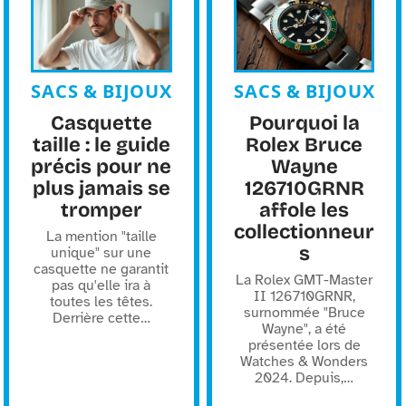
SACS & BIJOUX
SACS & BIJOUX
Casquette
Pourquoi la
taille : le guide
Rolex Bruce
précis pour ne
Wayne
plus jamais se
126710GRNR
tromper
affole les
collectionneur
La mention "taille
s
unique" sur une
casquette ne garantit
La Rolex GMT-Master
pas qu'elle ira à
II 126710GRNR,
toutes les têtes.
surnommée "Bruce
Derrière cette
…
Wayne", a été
présentée lors de
Watches & Wonders
2024. Depuis,
…