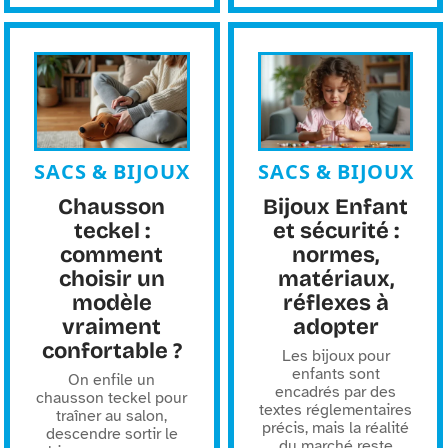
SACS & BIJOUX
SACS & BIJOUX
Chausson
Bijoux Enfant
teckel :
et sécurité :
comment
normes,
choisir un
matériaux,
modèle
réflexes à
vraiment
adopter
confortable ?
Les bijoux pour
enfants sont
On enfile un
encadrés par des
chausson teckel pour
textes réglementaires
traîner au salon,
précis, mais la réalité
descendre sortir le
du marché reste