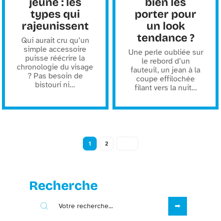
jeune : les
bien les
types qui
porter pour
rajeunissent
un look
tendance ?
Qui aurait cru qu’un
simple accessoire
Une perle oubliée sur
puisse réécrire la
le rebord d’un
chronologie du visage
fauteuil, un jean à la
? Pas besoin de
coupe effilochée
bistouri ni
…
filant vers la nuit
…
1
2
Recherche