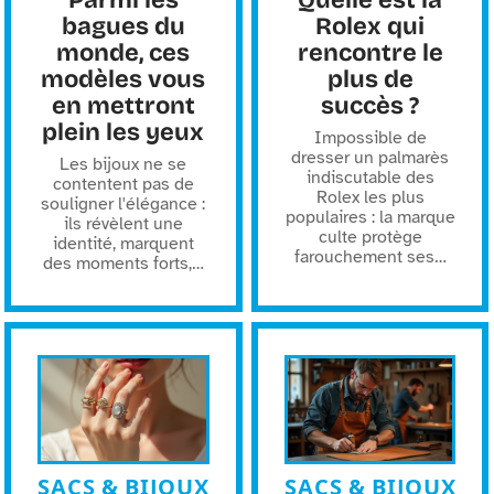
Parmi les
Quelle est la
bagues du
Rolex qui
monde, ces
rencontre le
modèles vous
plus de
en mettront
succès ?
plein les yeux
Impossible de
dresser un palmarès
Les bijoux ne se
indiscutable des
contentent pas de
Rolex les plus
souligner l'élégance :
populaires : la marque
ils révèlent une
culte protège
identité, marquent
farouchement ses
…
des moments forts,
…
SACS & BIJOUX
SACS & BIJOUX