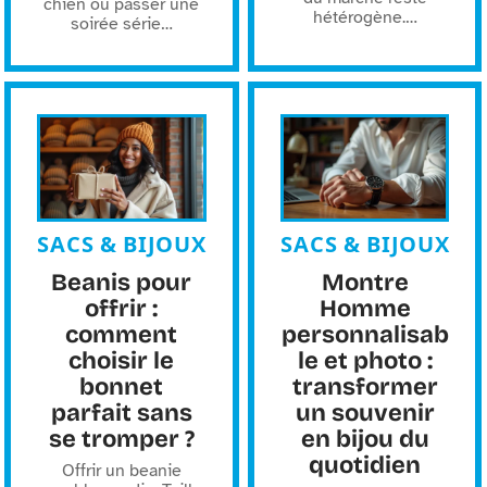
chien ou passer une
hétérogène.
…
soirée série
…
SACS & BIJOUX
SACS & BIJOUX
Beanis pour
Montre
offrir :
Homme
comment
personnalisab
choisir le
le et photo :
bonnet
transformer
parfait sans
un souvenir
se tromper ?
en bijou du
quotidien
Offrir un beanie