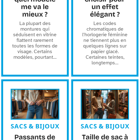
me va le
un effet
mieux ?
élégant ?
La plupart des
Les codes
montures qui
chromatiques de
séduisent en vitrine
l'horlogerie féminine
flattent rarement
ne tiennent plus en
toutes les formes de
quelques lignes sur
visage. Certains
papier glacé.
modèles, pourtant
…
Certaines teintes,
longtemps
…
SACS & BIJOUX
SACS & BIJOUX
Passants de
Taille de sac à