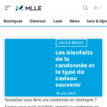
Boutiques
Glamour
Look
News
Sacs & bij
SACS & BIJOUX
Les bienfaits
de la
randonnée et
le type de
cadeau
souvenir
10 mai 2023
Souhaitez-vous faire une randonnée en montagne ?
Saviez-vous quels bienfaits apporte la randonnée en