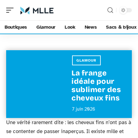
Boutiques
Glamour
Look
News
Sacs & bijoux
GLAMOUR
La frange
idéale pour
sublimer des
cheveux fins
7 juin 2026
Une vérité rarement dite : les cheveux fins n’ont pas à
se contenter de passer inaperçus. Il existe mille et