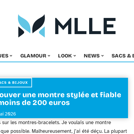
UES
GLAMOUR
LOOK
NEWS
SACS & 
ACS & BIJOUX
ouver une montre stylée et fiable
moins de 200 euros
ai 2026
s sur les montres-bracelets. Je voulais une montre
 que possible. Malheureusement, j’ai été déçu. La plupart