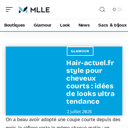
Boutiques
Glamour
Look
News
Sacs & bijoux
GLAMOUR
Hair-actuel.fr
style pour
cheveux
courts : idées
de looks ultra
tendance
2 juillet 2026
On a beau avoir adopté une coupe courte depuis des
mois, le réflexe reste le même chaque matin : on