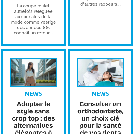
d’autres rappeurs
…
La coupe mulet,
autrefois reléguée
aux annales de la
mode comme vestige
des années 80,
connaît un retour
…
NEWS
NEWS
Adopter le
Consulter un
style sans
orthodontiste,
crop top : des
un choix clé
alternatives
pour la santé
élégantes à
de vos dents