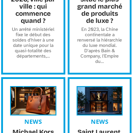
ville : qui
grand marché
commence
de produits
quand ?
de luxe ?
Un arrêté ministériel
En 2023, la Chine
fixe le début des
continentale a
soldes d'hiver à une
renversé la hiérarchie
date unique pour la
du luxe mondial.
quasi-totalité des
D'après Bain &
départements,
…
Company, l'Empire
du
…
NEWS
NEWS
Michael Kors
Saint Laurent,