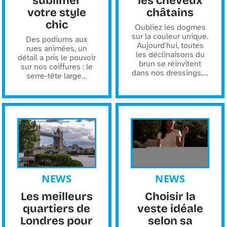
sublimer
les cheveux
votre style
châtains
chic
Oubliez les dogmes
sur la couleur unique.
Des podiums aux
Aujourd'hui, toutes
rues animées, un
les déclinaisons du
détail a pris le pouvoir
brun se réinvitent
sur nos coiffures : le
dans nos dressings,
…
serre-tête large
…
NEWS
NEWS
Les meilleurs
Choisir la
quartiers de
veste idéale
Londres pour
selon sa