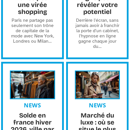
une virée
révéler votre
shopping
potentiel
Paris ne partage pas
Derrière l'écran, sans
seulement son trône
jamais avoir à franchir
de capitale de la
la porte d'un cabinet,
mode avec New York,
l'hypnose en ligne
Londres ou Milan
…
gagne chaque jour
du
…
NEWS
NEWS
Solde en
Marché du
france hiver
luxe : où se
2026, ville par
situe le plus