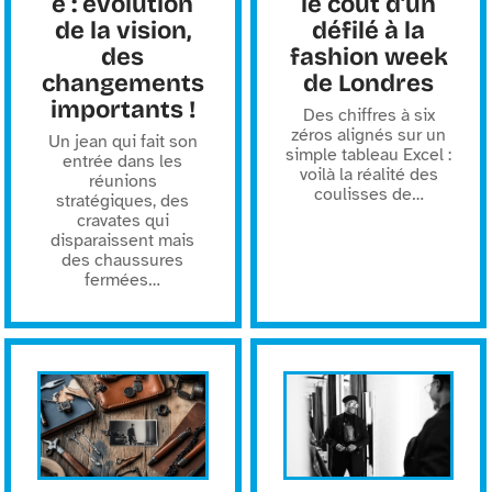
e : évolution
le coût d’un
de la vision,
défilé à la
des
fashion week
changements
de Londres
importants !
Des chiffres à six
zéros alignés sur un
Un jean qui fait son
simple tableau Excel :
entrée dans les
voilà la réalité des
réunions
coulisses de
…
stratégiques, des
cravates qui
disparaissent mais
des chaussures
fermées
…