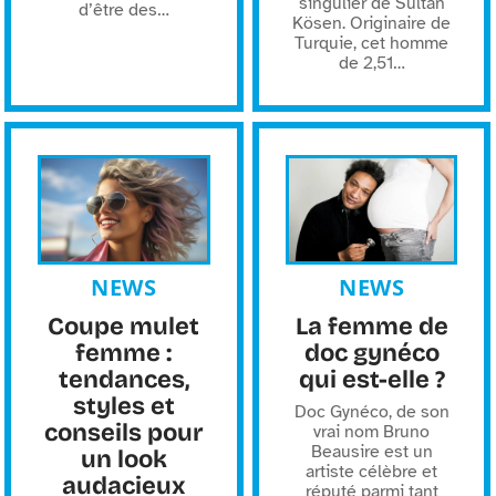
singulier de Sultan
d’être des
…
Kösen. Originaire de
Turquie, cet homme
de 2,51
…
NEWS
NEWS
Coupe mulet
La femme de
femme :
doc gynéco
tendances,
qui est-elle ?
styles et
Doc Gynéco, de son
conseils pour
vrai nom Bruno
Beausire est un
un look
artiste célèbre et
audacieux
réputé parmi tant