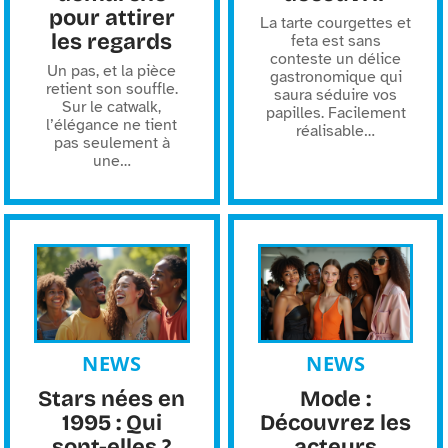
pour attirer
La tarte courgettes et
les regards
feta est sans
conteste un délice
Un pas, et la pièce
gastronomique qui
retient son souffle.
saura séduire vos
Sur le catwalk,
papilles. Facilement
l’élégance ne tient
réalisable
…
pas seulement à
une
…
NEWS
NEWS
Stars nées en
Mode :
1995 : Qui
Découvrez les
sont-elles ?
acteurs