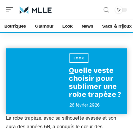
Boutiques
Glamour
Look
News
Sacs & bijoux
LOOK
Quelle veste
choisir pour
sublimer une
robe trapèze ?
26 février 2026
La robe trapèze, avec sa silhouette évasée et son
aura des années 60, a conquis le cœur des