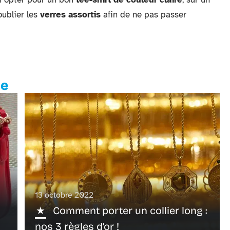
ublier les
verres assortis
afin de ne pas passer
te
13 octobre 2022
Comment porter un collier long :
nos 3 règles d’or !