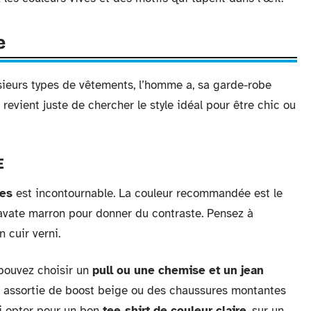
e
ieurs types de vêtements, l’homme a, sa garde-robe
revient juste de chercher le style idéal pour être chic ou
E
ces
est incontournable. La couleur recommandée est le
avate marron pour donner du contraste. Pensez à
 cuir verni.
pouvez choisir un
pull ou une chemise et un jean
re assortie de boost beige ou des chaussures montantes
i opter pour un bon
tee-shirt de couleur claire
, sur un