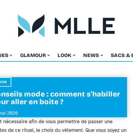
UES
GLAMOUR
LOOK
NEWS
SACS & 
OOK
nseils mode : comment s’habiller
ur aller en boite ?
mai 2026
t nécessaire afin de vous permettre de passer une
tes de ce rituel, le choix du vêtement. Que vous soyez un