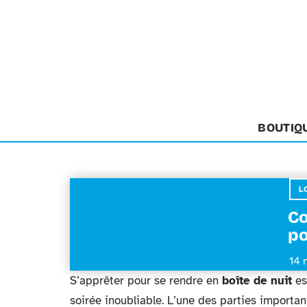
BOUTIQ
L
Co
po
14 
S’apprêter pour se rendre en
boîte de nuit
es
soirée inoubliable. L’une des parties importan