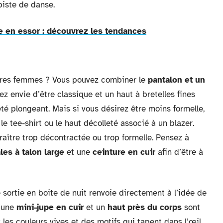
piste de danse.
 en essor : découvrez les tendances
tres femmes ? Vous pouvez combiner le
pantalon et un
vez envie d’être classique et un haut à bretelles fines
té plongeant. Mais si vous désirez être moins formelle,
le tee-shirt ou le haut décolleté associé à un blazer.
araître trop décontractée ou trop formelle. Pensez à
les à talon large
et une
ceinture en cuir
afin d’être à
 sortie en boite de nuit renvoie directement à l’idée de
d’une
mini-jupe en cuir
et un
haut près du corps
sont
 les couleurs vives et des motifs qui tapent dans l’œil.