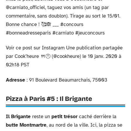
@carniato_officiel, taguez vos amis (un tag par
commentaire, sans doublon). Tirage au sort le 15/01.
Bonne chance ! 🥰🙈 ___ #concours
#bonneadresseparis #carniato #jeuconcours
Voir ce post sur Instagram Une publication partagée
par Cook’heure 🍴🕛 (@cookheure) le 10 janv. 2020 à
02h18 PST
Adresse
: 91 Boulevard Beaumarchais, 75003
Pizza à Paris #5 : Il Brigante
Il Brigante
reste un
petit trésor
caché derrière la
butte Montmartre
, au nord de la ville. Ici, la pizza se