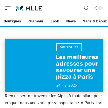
Boutiques
Glamour
Look
News
Sacs & bijoux
BOUTIQUES
Les meilleures
adresses pour
savourer une
pizza à Paris
24 mai 2026
Rien ne sert de traverser les Alpes à toute allure pour
croquer dans une vraie pizza napolitaine. À Paris, l’art