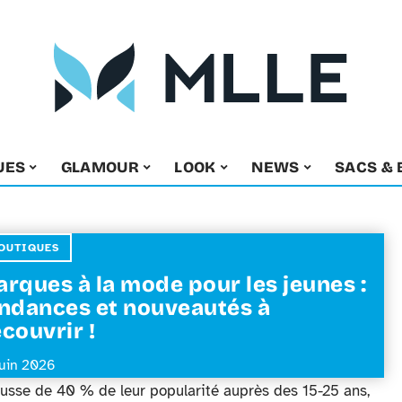
UES
GLAMOUR
LOOK
NEWS
SACS & 
OUTIQUES
rques à la mode pour les jeunes :
ndances et nouveautés à
couvrir !
juin 2026
ausse de 40 % de leur popularité auprès des 15-25 ans,