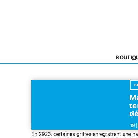
BOUTIQ
B
Ma
te
dé
10 
En 2023, certaines griffes enregistrent une h