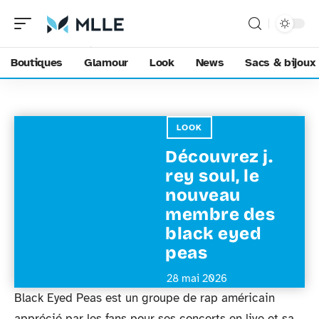
Boutiques
Glamour
Look
News
Sacs & bijoux
LOOK
Découvrez j.
rey soul, le
nouveau
membre des
black eyed
peas
28 mai 2026
Black Eyed Peas est un groupe de rap américain
apprécié par les fans pour ses concerts en live et sa