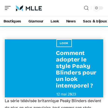
Boutiques
Glamour
Look
News
Sacs & bijoux
LOOK
Comment
adopter le
style Peaky
Blinders pour
un look
intemporel ?
12 mai 2023
La série télévisée britannique Peaky Blinders devient
de plus en plus populaire, tout comme son style