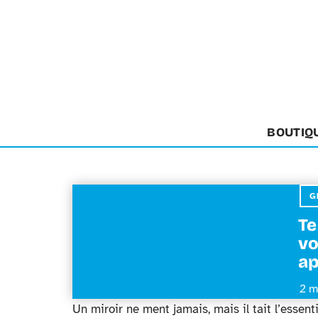
BOUTIQ
G
Te
vo
ap
2 m
Un miroir ne ment jamais, mais il tait l’essenti