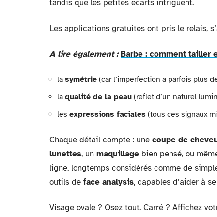
tandis que les petites écarts intriguent.
Les applications gratuites ont pris le relais, 
A lire également :
Barbe : comment tailler 
la
symétrie
(car l’imperfection a parfois plus 
la
qualité de la peau
(reflet d’un naturel lumi
les
expressions faciales
(tous ces signaux mi
Chaque détail compte : une
coupe de cheve
lunettes
, un
maquillage
bien pensé, ou même 
ligne, longtemps considérés comme de simpl
outils de
face analysis
, capables d’aider à se
Visage ovale ? Osez tout. Carré ? Affichez vot