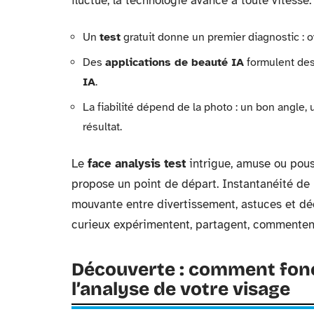
fluctue, la technologie avance à toute vitesse.
Un
test
gratuit donne un premier diagnostic : ov
Des
applications de beauté IA
formulent de
IA
.
La fiabilité dépend de la photo : un bon angle, 
résultat.
Le
face analysis test
intrigue, amuse ou pouss
propose un point de départ. Instantanéité de l
mouvante entre divertissement, astuces et déc
curieux expérimentent, partagent, commentent 
Découverte : comment fonc
l’analyse de votre visage