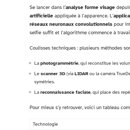
Se lancer dans l’
analyse forme visage
depuis
artificielle
appliquée à l’apparence. L’
applic
réseaux neuronaux convolutionnels
pour in
selfie suffit et l’algorithme commence à travail
Coulisses techniques : plusieurs méthodes sont
La
photogrammétrie
, qui reconstitue les volu
Le
scanner 3D
(via
LIDAR
ou la caméra TrueDep
symétries.
La
reconnaissance faciale
, qui place des repè
Pour mieux s’y retrouver, voici un tableau comp
Technologie