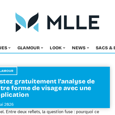
UES
GLAMOUR
LOOK
NEWS
SACS & 
LAMOUR
stez gratuitement l’analyse de
tre forme de visage avec une
plication
ai 2026
el. Entre deux reflets, la question fuse : pourquoi ce