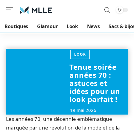
Boutiques
Glamour
Look
News
Sacs & bij
LOOK
Tenue soirée
années 70 :
astuces et
idées pour un
look parfait !
19 mai 2026
Les années 70, une décennie emblématique
marquée par une révolution de la mode et de la