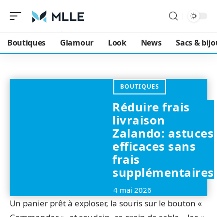
Boutiques
Glamour
Look
News
Sacs & bij
BOUTIQUES
Réduire frais
livraison
Zalando: astuces
efficaces sans
frais
supplémentaires
4 mai 2026
Un panier prêt à exploser, la souris sur le bouton «