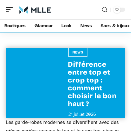
Boutiques
Glamour
Look
News
Sacs & bijoux
NEWS
Différence
entre top et
crop top :
comment
choisir le bon
haut ?
21 juillet 2026
Les garde-robes modernes se diversifient avec des
pièces variées comme le top et le crop top, chacun