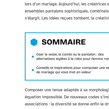
lors d’un mariage. Aujourd’hui, les créatrices e
ensembles pantalons sophistiqués, combinaiso
s’élargit. Les idées reçues tombent, la créativ
SOMMAIRE
Oser la veste, la combi ou le pantalon : des
alternatives stylées à la robe pour femme ro
Conseils et inspirations pour composer une t
de mariage qui vous met en valeur
Composer une tenue adaptée à sa morphologie 
équation impossible. De nouveaux codes s’insta
associations : la diversité se donne enfin le d