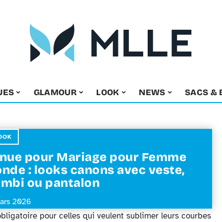
UES
GLAMOUR
LOOK
NEWS
SACS & 
OOK
nue pour Mariage pour Femme
nde : looks canons avec veste,
mbi ou pantalon
ars 2026
bligatoire pour celles qui veulent sublimer leurs courbes