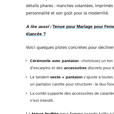
détails phares : manches volantées, imprimés 
personnalité et son goût pour la modernité.
A lire aussi :
Tenue pour Mariage pour Femm
élancée ?
Voici quelques pistes concrètes pour décliner 
Cérémonie avec pantalon
: choisissez un ton
d’escarpins et des
accessoires
discrets pour é
Le tandem
veste + pantalon
s’ajuste à toutes
un pantalon carotte pour structurer : le duo fon
La combi supporte des accessoires de caractère
n’est interdit.
La
tenue invitée
pour femme grande taille s’a