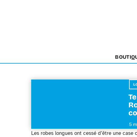
BOUTIQ
L
Te
Ro
co
5 m
Les robes longues ont cessé d’être une case o