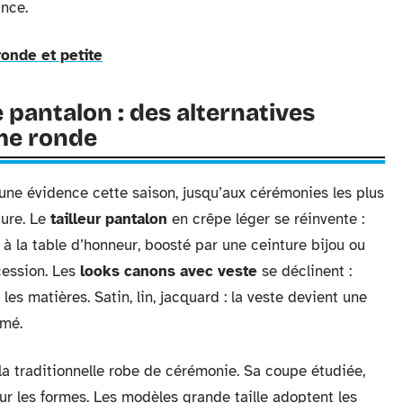
ance.
onde et petite
e pantalon : des alternatives
mme ronde
e évidence cette saison, jusqu’aux cérémonies les plus
ture. Le
tailleur pantalon
en crêpe léger se réinvente :
e à la table d’honneur, boosté par une ceinture bijou ou
ncession. Les
looks canons avec veste
se déclinent :
 les matières. Satin, lin, jacquard : la veste devient une
umé.
c la traditionnelle robe de cérémonie. Sa coupe étudiée,
eur les formes. Les modèles grande taille adoptent les