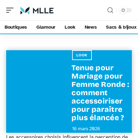
Boutiques
Glamour
Look
News
Sacs & bijoux
LOOK
Tenue pour
Mariage pour
Femme Ronde :
comment
accessoiriser
pour paraître
plus élancée ?
16 mars 2026
Les accessoires choisis influencent la perception de