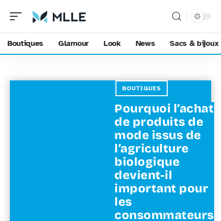
Boutiques
Glamour
Look
News
Sacs & bijoux
BOUTIQUES
Pourquoi l’achat
de produits de
mode issus de
l’agriculture
biologique
devient-il
important pour
les
consommateurs