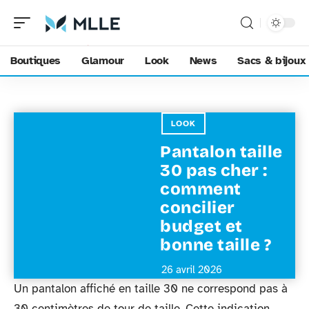
Boutiques
Glamour
Look
News
Sacs & bijoux
LOOK
Pantalon taille
30 pas cher :
comment
concilier
budget et
bonne taille ?
26 avril 2026
Un pantalon affiché en taille 30 ne correspond pas à
30 centimètres de tour de taille. Cette indication,