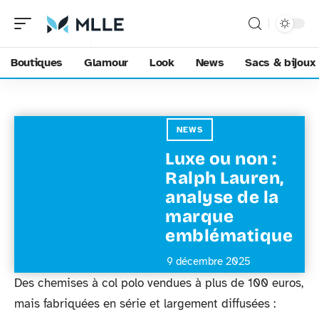
Boutiques
Glamour
Look
News
Sacs & bijoux
NEWS
Luxe ou non :
Ralph Lauren,
analyse de la
marque
emblématique
9 décembre 2025
Des chemises à col polo vendues à plus de 100 euros,
mais fabriquées en série et largement diffusées :