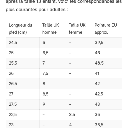
après la taille 13 enfant. Voici les correspondances les
plus courantes pour adultes :
Longueur du
Taille UK
Taille UK
Pointure EU
pied (cm)
homme
femme
approx.
24,5
6
–
39,5
25
6,5
–
40
25,5
7
–
40,5
26
7,5
–
41
26,5
8
–
42
27
8,5
–
42,5
27,5
9
–
43
22,5
–
3,5
36
23
–
4
36,5