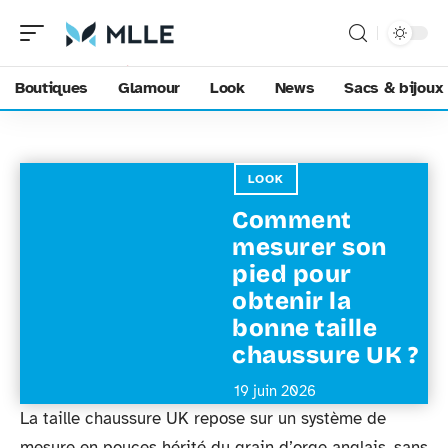
Boutiques
Glamour
Look
News
Sacs & bijoux
LOOK
Comment
mesurer son
pied pour
obtenir la
bonne taille
chaussure UK ?
19 juin 2026
La taille chaussure UK repose sur un système de
mesure en pouces hérité du grain d’orge anglais, sans