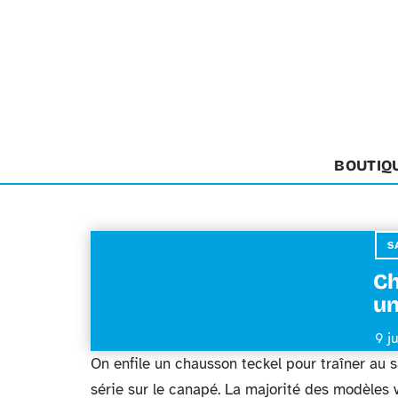
BOUTIQ
S
Ch
un
9 j
On enfile un chausson teckel pour traîner au s
série sur le canapé. La majorité des modèles 