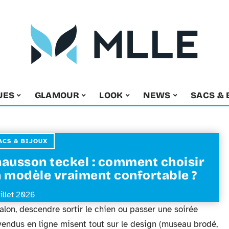
UES
GLAMOUR
LOOK
NEWS
SACS & 
ACS & BIJOUX
ausson teckel : comment choisir
 modèle vraiment confortable ?
uillet 2026
alon, descendre sortir le chien ou passer une soirée
vendus en ligne misent tout sur le design (museau brodé,