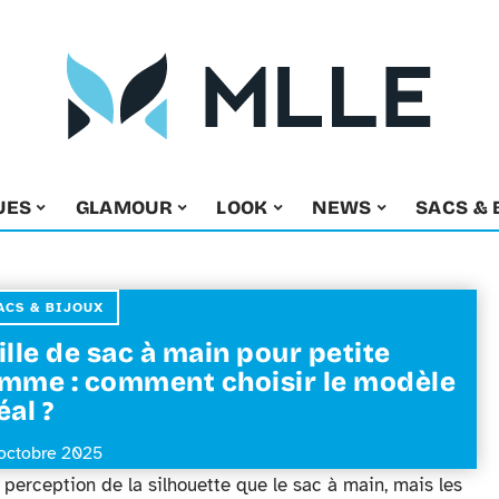
UES
GLAMOUR
LOOK
NEWS
SACS & 
ACS & BIJOUX
ille de sac à main pour petite
mme : comment choisir le modèle
éal ?
octobre 2025
perception de la silhouette que le sac à main, mais les