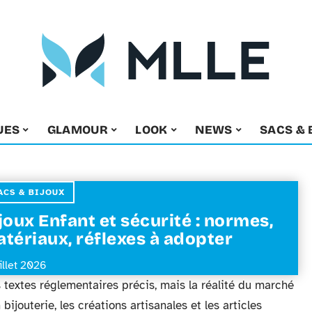
UES
GLAMOUR
LOOK
NEWS
SACS & 
ACS & BIJOUX
joux Enfant et sécurité : normes,
tériaux, réflexes à adopter
uillet 2026
 textes réglementaires précis, mais la réalité du marché
ijouterie, les créations artisanales et les articles